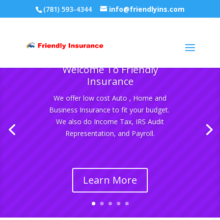
(781) 593-4344
info@friendlyins.com
Welcome To Friendly
Insurance
We offer low cost Auto , Home and
Business Insurance to fit your budget.
We also do Income Tax, IRS Audit
Representation, and Payroll.
Learn More